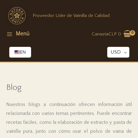
Ir
al
Proveedor Líder de Vainilla de Calidad
contenido
Menú
Canasta
CLP
0
EN
USD
Blog
Nuestros blogs a continuación ofrecen información útil
relacionada con varios temas pertinentes. Puede encontrar
recetas fáciles, como la elaboración de extracto y pasta de
vainilla pura, junto con cómo usar el polvo de vaina de