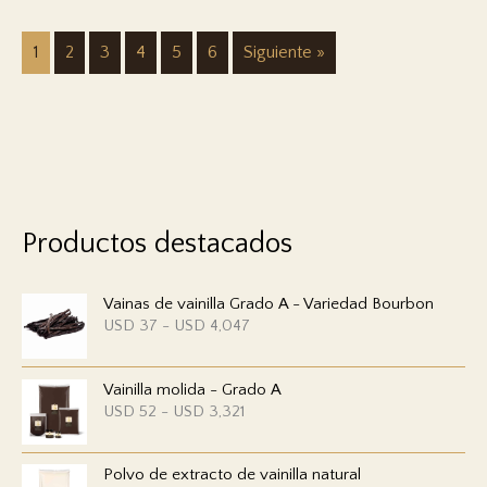
1
2
3
4
5
6
Siguiente »
Productos destacados
Vainas de vainilla Grado A - Variedad Bourbon
R
USD
37
-
USD
4,047
a
n
g
Vainilla molida - Grado A
o
d
R
USD
52
-
USD
3,321
e
a
p
n
r
g
e
Polvo de extracto de vainilla natural
o